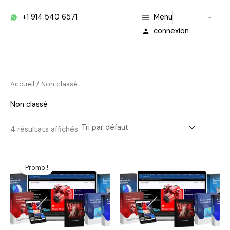
Aller
+1 914 540 6571
Menu
au
connexion
contenu
Accueil
/ Non classé
Non classé
4 résultats affichés
Le
Le
prix
prix
Promo !
initial
actuel
était :
est :
108,00€.
50,00€.