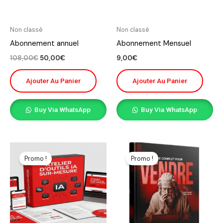
Non classé
Non classé
Abonnement annuel
Abonnement Mensuel
108,00
€
50,00
€
9,00
€
Ajouter Au Panier
Ajouter Au Panier
Buy Via WhatsApp
Buy Via WhatsApp
Le
Le
Le
Le
prix
prix
prix
prix
Promo !
Promo !
initial
actuel
initial
actuel
était :
est :
était :
est :
64.900,00€.
20.000,00€.
15,00€.
1,00€.