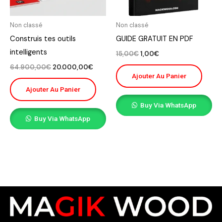
Non classé
Non classé
Construis tes outils
GUIDE GRATUIT EN PDF
intelligents
15,00
€
1,00
€
64.900,00
€
20.000,00
€
Ajouter Au Panier
Ajouter Au Panier
Buy Via WhatsApp
Buy Via WhatsApp